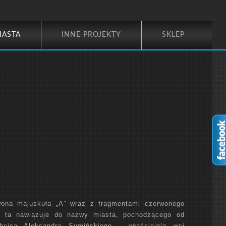
IASTA
INNE PROJEKTY
SKLEP
wona majuskuła „A” wraz z fragmentami czerwonego
ra ta nawiązuje do nazwy miasta, pochodzącego od
chcica Aleksandra Sumińskiego – właściciela wsi