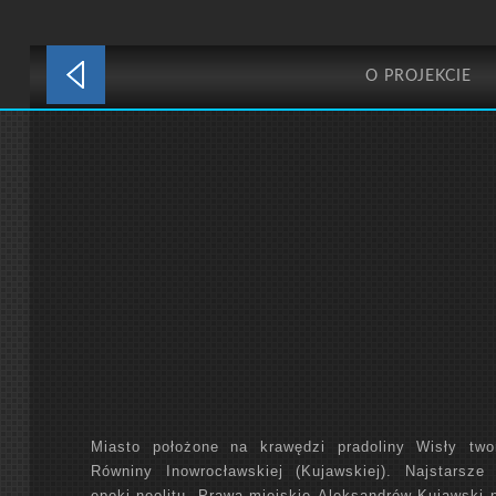
O PROJEKCIE
Miasto położone na krawędzi pradoliny Wisły two
Równiny Inowrocławskiej (Kujawskiej). Najstarsze
epoki neolitu. Prawa miejskie Aleksandrów Kujawski 