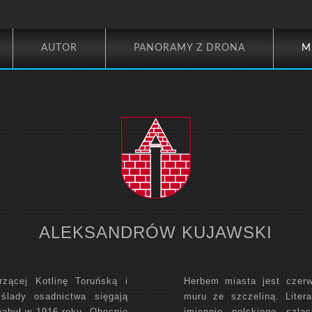
AUTOR
PANORAMY Z DRONA
M
ALEKSANDRÓW KUJAWSKI
rzącej Kotlinę Toruńską i
Herbem miasta jest czer
 ślady osadnictwa sięgają
muru ze szczeliną. Lite
nabył w 1916 roku. Obecnie
imiennie polskiego szla